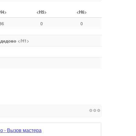
H4>
<H5>
<H6>
36
0
0
одедово
</H1>
о - Вызов мастера