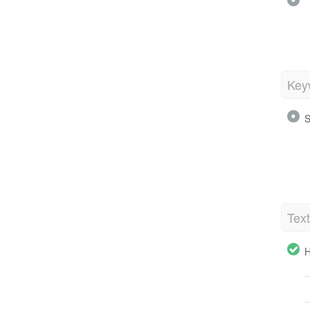
Key
S
Tex
H