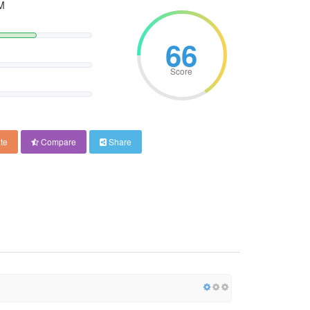
M
66
Score
te
Compare
Share