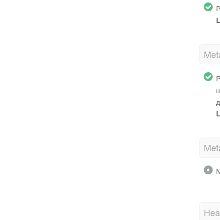
Р
L
Met
Р
н
д
L
Met
N
Hea