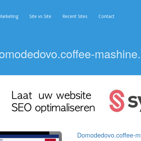
arketing
Site vs Site
Recent Sites
Contact
omodedovo.coffee-mashine.
Domodedovo.coffee-ma