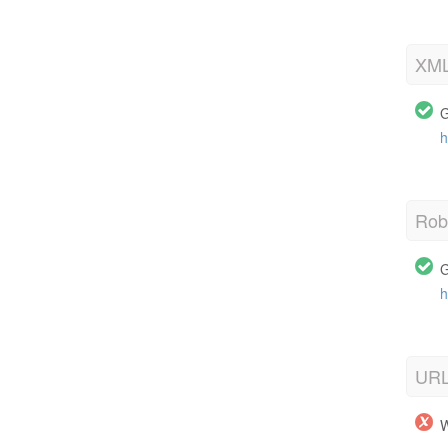
XML
G
h
Robo
G
h
URL
W