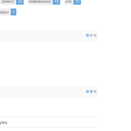
ремонт
14
кофемашина
12
или
12
офеот
7
ytes