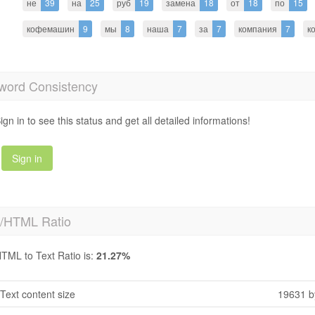
не
39
на
25
руб
19
замена
18
от
18
по
15
кофемашин
9
мы
8
наша
7
за
7
компания
7
к
word Consistency
ign in to see this status and get all detailed informations!
Sign in
t/HTML Ratio
TML to Text Ratio is:
21.27%
Text content size
19631 b