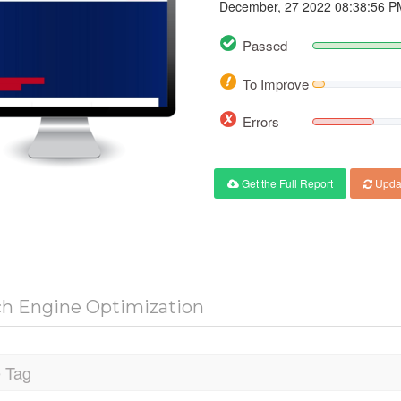
December, 27 2022 08:38:56 P
Passed
To Improve
Errors
Get the Full Report
Upda
ch Engine Optimization
e Tag