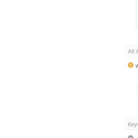
Alt 
W
Key