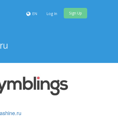
Sign Up
EN
Log In
ru
shine.ru