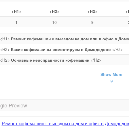
<H1>
<H2>
<H3>
<
1
10
9
<H1>
Ремонт кофемашин с выездом на дом или в офис в Дом
<H2>
Какие кофемашины ремонтируем в Домодедово
</H2>
<H2>
Основные неисправности кофемашин
</H2>
Show More
gle Preview
Ремонт кофемашин с выездом на дом и офис в Домодедов