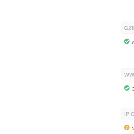
GZI
W
WWW
G
IP C
N