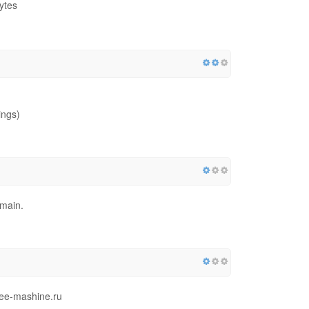
ytes
ings)
omain.
fee-mashine.ru