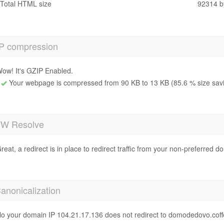
Total HTML size
92314 b
P compression
ow! It's GZIP Enabled.
Your webpage is compressed from 90 KB to 13 KB (85.6 % size sav
 Resolve
reat, a redirect is in place to redirect traffic from your non-preferred d
anonicalization
o your domain IP 104.21.17.136 does not redirect to domodedovo.cof