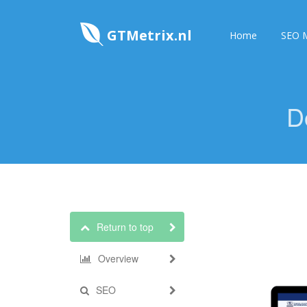
GTMetrix.nl
Home
SEO M
D
Return to top
Overview
SEO