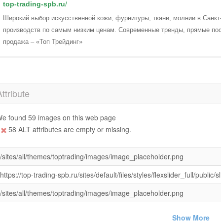
top-trading-spb.ru
/
Широкий выбор искусственной кожи, фурнитуры, ткани, молнии в Санкт
производств по самым низким ценам. Современные тренды, прямые пос
продажа – «Топ Трейдинг»
Attribute
e found 59 images on this web page
58 ALT attributes are empty or missing.
/sites/all/themes/toptrading/images/image_placeholder.png
https://top-trading-spb.ru/sites/default/files/styles/flexslider_full/pub
/sites/all/themes/toptrading/images/image_placeholder.png
Show More