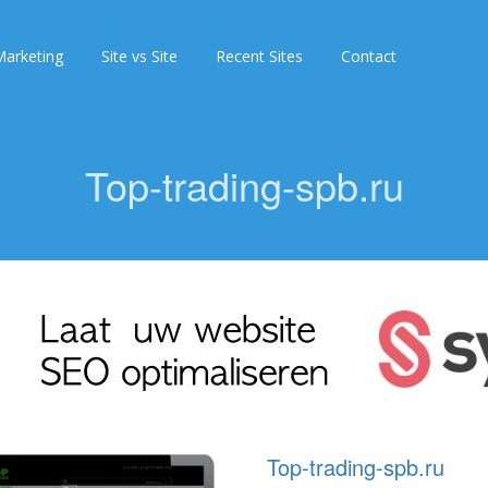
arketing
Site vs Site
Recent Sites
Contact
Top-trading-spb.ru
Top-trading-spb.ru