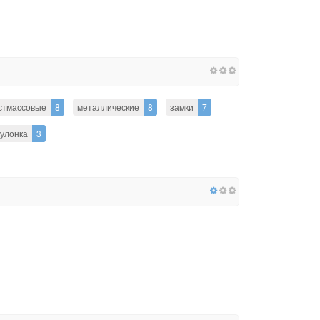
стмассовые
8
металлические
8
замки
7
улонка
3