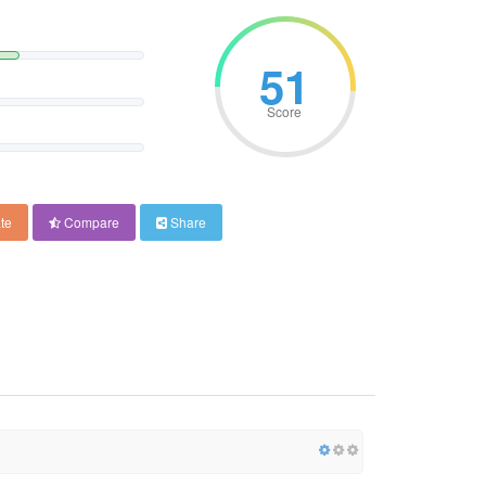
51
Score
te
Compare
Share