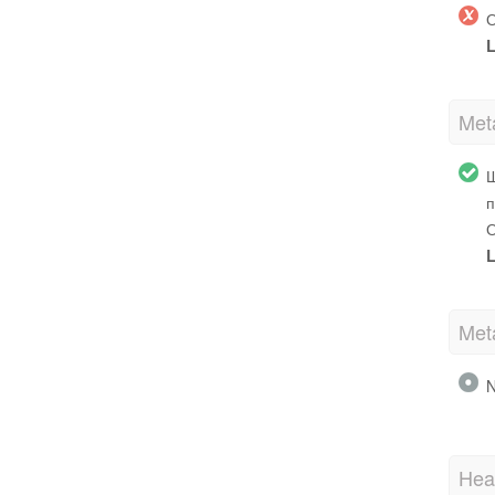
О
L
Met
Ш
п
О
L
Met
N
Hea