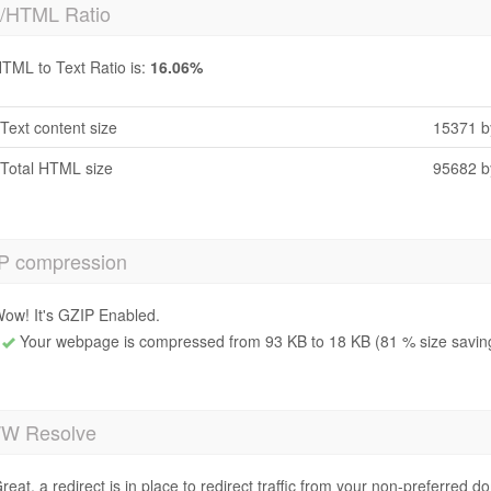
t/HTML Ratio
TML to Text Ratio is:
16.06%
Text content size
15371 b
Total HTML size
95682 b
P compression
ow! It's GZIP Enabled.
Your webpage is compressed from 93 KB to 18 KB (81 % size savin
 Resolve
reat, a redirect is in place to redirect traffic from your non-preferred d