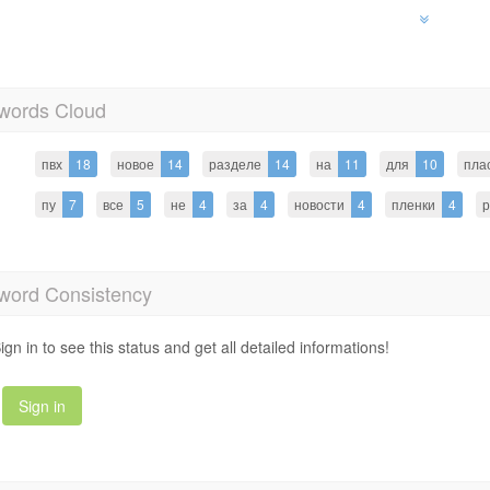
words Cloud
пвх
18
новое
14
разделе
14
на
11
для
10
пла
пу
7
все
5
не
4
за
4
новости
4
пленки
4
р
word Consistency
ign in to see this status and get all detailed informations!
Sign in