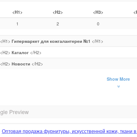
<H1>
<H2>
<H3>
<
1
2
0
<H1>
Гипермаркет для кожгалантереи №1
</H1>
<H2>
Каталог
</H2>
<H2>
Новости
</H2>
Show More
gle Preview
Оптовая продажа фурнитуры, искусственной кожи, ткани в