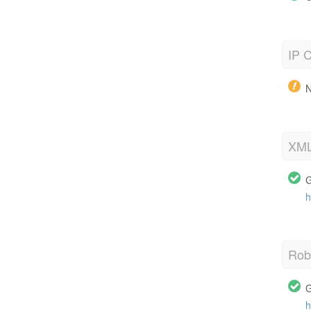
IP C
N
XML
G
h
Robo
G
h