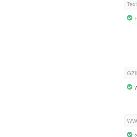
Tex
H
GZI
W
WWW
G