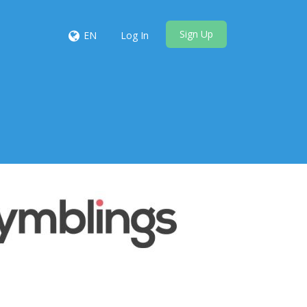
Sign Up
EN
Log In