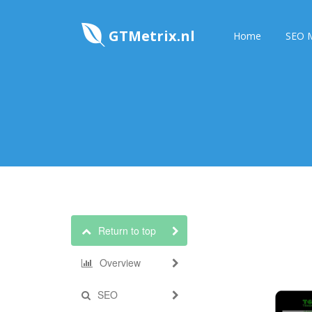
GTMetrix.nl
Home
SEO M
Return to top
Overview
SEO