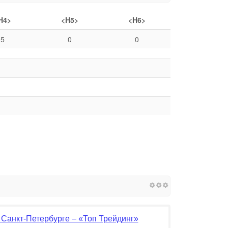
H4>
<H5>
<H6>
5
0
0
 Санкт-Петербурге – «Топ Трейдинг»