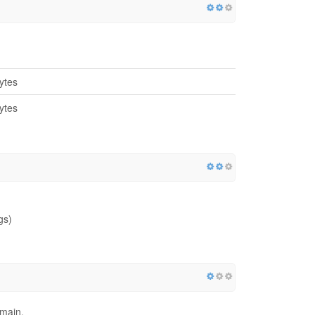
ytes
ytes
gs)
omain.