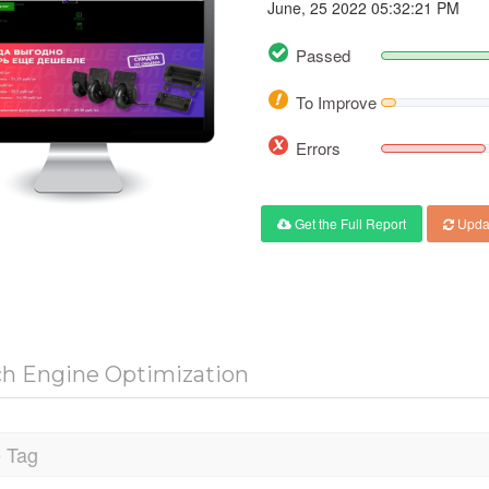
June, 25 2022 05:32:21 PM
Passed
To Improve
Errors
Get the Full Report
Upda
ch Engine Optimization
e Tag