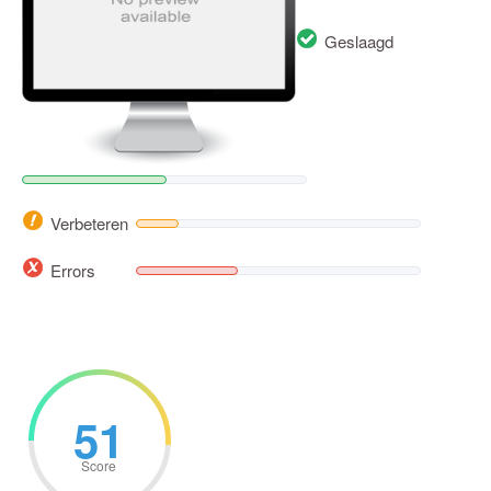
Geslaagd
Verbeteren
Errors
51
Score