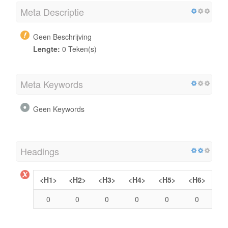
Meta Descriptie
Geen Beschrijving
Lengte:
0 Teken(s)
Meta Keywords
Geen Keywords
Headings
<H1>
<H2>
<H3>
<H4>
<H5>
<H6>
0
0
0
0
0
0