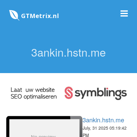
GTMetrix.nl
3ankin.hstn.me
3ankin.hstn.me
July, 31 2025 05:19:42
PM