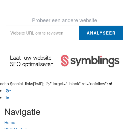
Probeer een andere website
ANALYSEER
echo $social_links['twit']; ?>" target="_blank" rel="nofollow">
Navigatie
Home