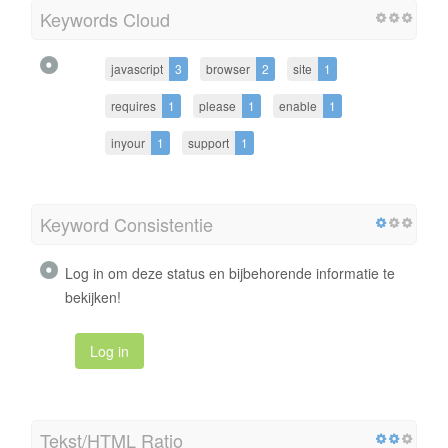
Keywords Cloud
javascript
3
browser
2
site
1
requires
1
please
1
enable
1
inyour
1
support
1
Keyword Consistentie
Log in om deze status en bijbehorende informatie te
bekijken!
Log in
Tekst/HTML Ratio