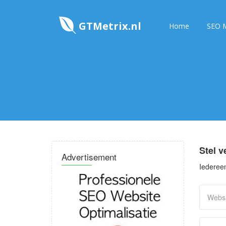
GTMetrix.nl
Home
SEO M
Stel v
Advertisement
Iedereen