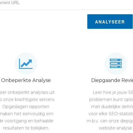
ANALYSEER
Onbeperkte Analyse
Diepgaande Revi
oer onbeperkt analyses uit
Leer hoe je jouw S
p onze krachtigste servers.
problemen kunt opl
Opgeslagen rapporten
met duidelijke defini
maken het eenvoudig om
voor elke SEO-statist
de voortgang en behaalde
m.b.v. van onze diep
resultaten te bekijken.
website-analyse.