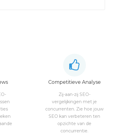
ews
Competitieve Analyse
EO-
Zij-aan-zij SEO-
ossen
vergelijkingen met je
ties
concurrenten. Zie hoe jouw
ieken
SEO kan verbeteren ten
gaande
opzichte van de
concurrentie.