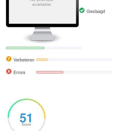
Geslaagd
Verbeteren
Errors
51
Score