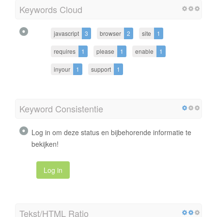
Keywords Cloud
javascript
3
browser
2
site
1
requires
1
please
1
enable
1
inyour
1
support
1
Keyword Consistentie
Log in om deze status en bijbehorende informatie te
bekijken!
Log in
Tekst/HTML Ratio