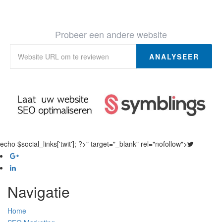
Probeer een andere website
ANALYSEER
echo $social_links['twit']; ?>" target="_blank" rel="nofollow">
Navigatie
Home