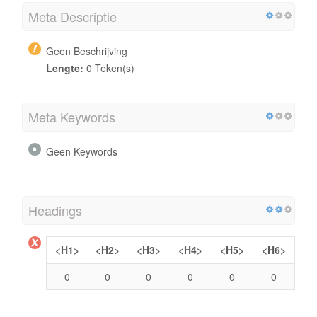
Meta Descriptie
Geen Beschrijving
Lengte:
0 Teken(s)
Meta Keywords
Geen Keywords
Headings
<H1>
<H2>
<H3>
<H4>
<H5>
<H6>
0
0
0
0
0
0