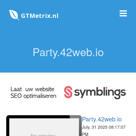
GTMetrix.nl
Party.42web.io
Party.42web.io
July, 31 2025 08:17:07
PM