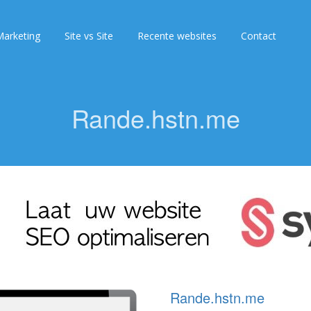
arketing
Site vs Site
Recente websites
Contact
Rande.hstn.me
Rande.hstn.me