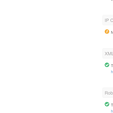
IP C
N
XML
T
h
Robo
T
h