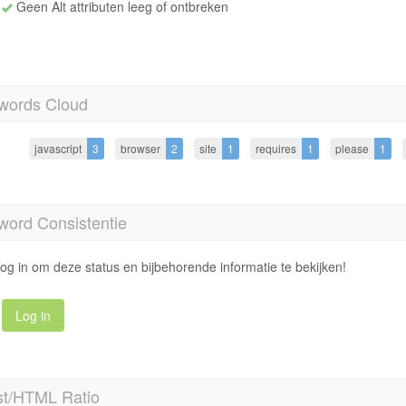
Geen Alt attributen leeg of ontbreken
words Cloud
javascript
3
browser
2
site
1
requires
1
please
1
word Consistentie
og in om deze status en bijbehorende informatie te bekijken!
Log in
st/HTML Ratio