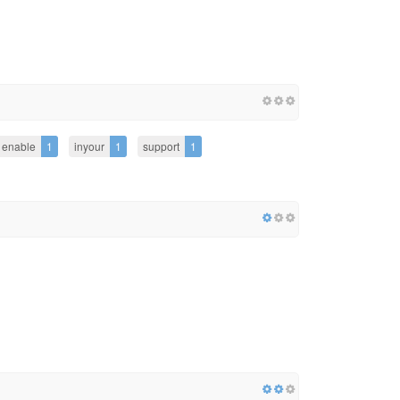
enable
1
inyour
1
support
1