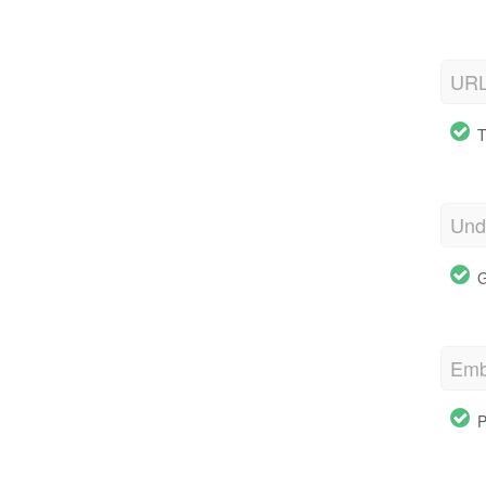
URL
T
Und
G
Emb
P