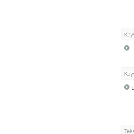
Key
Key
L
Tek