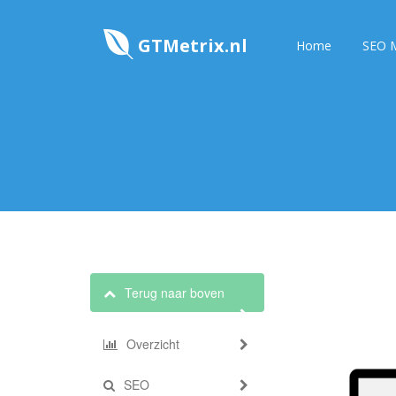
GTMetrix.nl
Home
SEO M
Terug naar boven
Overzicht
SEO