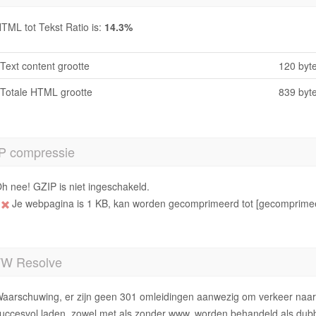
TML tot Tekst Ratio is:
14.3%
Text content grootte
120 byt
Totale HTML grootte
839 byt
P compressie
h nee! GZIP is niet ingeschakeld.
Je webpagina is 1 KB, kan worden gecomprimeerd tot [gecomprimee
 Resolve
aarschuwing, er zijn geen 301 omleidingen aanwezig om verkeer naar 
uccesvol laden, zowel met als zonder www. worden behandeld als dubb