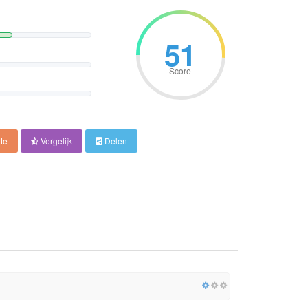
51
Score
te
Vergelijk
Delen