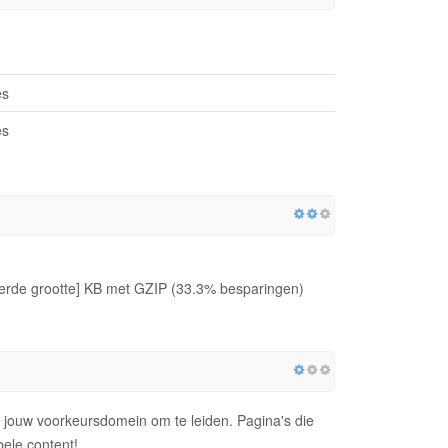
es
es
rde grootte] KB met GZIP (33.3% besparingen)
jouw voorkeursdomein om te leiden. Pagina's die
ele content!