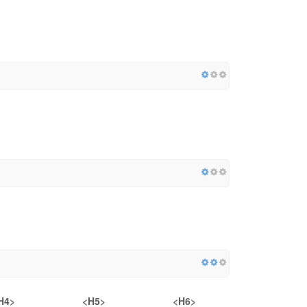
H4>
<H5>
<H6>