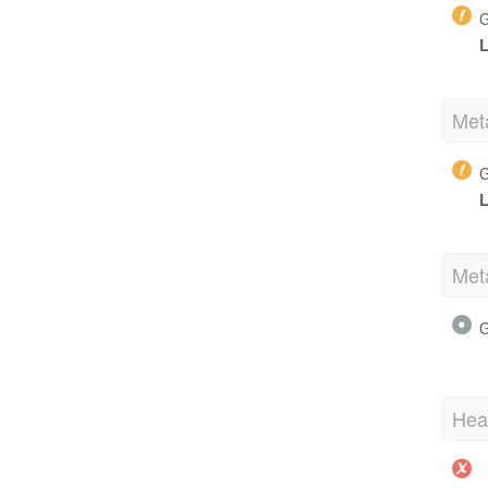
G
L
Meta
G
L
Met
G
Hea