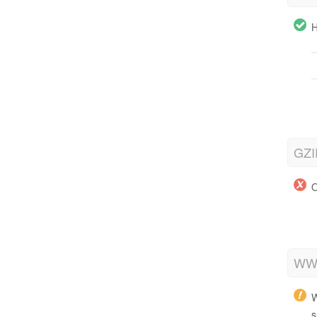
H
GZI
O
WWW
W
s