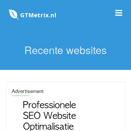
GTMetrix.nl
Recente websites
Advertisement