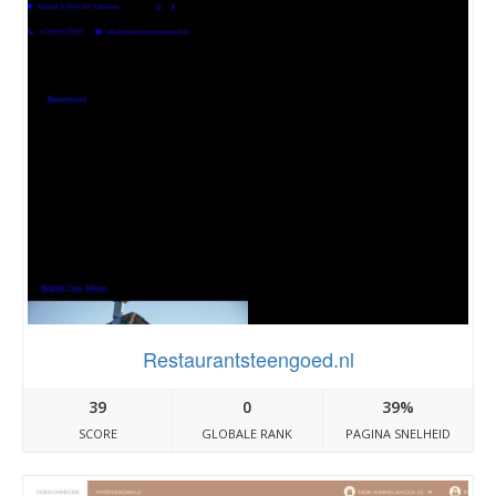
Restaurantsteengoed.nl
39
0
39%
SCORE
GLOBALE RANK
PAGINA SNELHEID