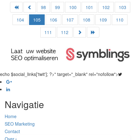
98
99
100
101
102
103
104
105
106
107
108
109
110
111
112
echo $social_links['twit']; ?>" target="_blank" rel="nofollow">
Navigatie
Home
SEO Marketing
Contact
Over ons