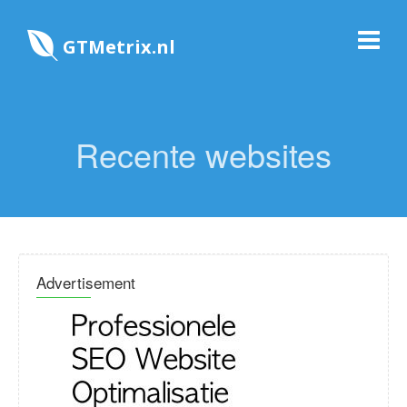
GTMetrix.nl
Recente websites
Advertisement