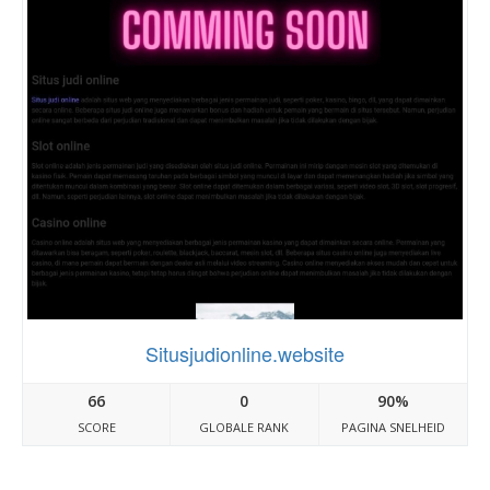
Situsjudionline.website
66
0
90%
SCORE
GLOBALE RANK
PAGINA SNELHEID