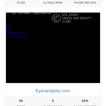
SCORE
GLOBALE RANK
PAGINA SNELHEID
Eyecandyvbc.com
66
0
82%