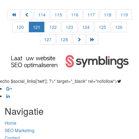
114
115
116
117
118
119
120
121
122
123
124
125
126
127
128
echo $social_links['twit']; ?>" target="_blank" rel="nofollow">
Navigatie
Home
SEO Marketing
Contact