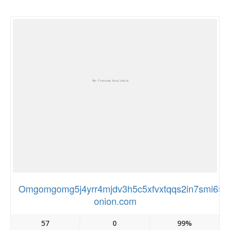
Omgomgomg5j4yrr4mjdv3h5c5xfvxtqqs2in7smi65
onion.com
57
0
99%