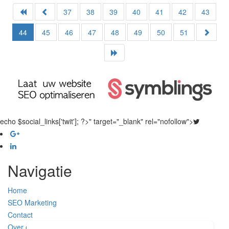
37
38
39
40
41
42
43
44
45
46
47
48
49
50
51
echo $social_links['twit']; ?>" target="_blank" rel="nofollow">
Navigatie
Home
SEO Marketing
Contact
Over ons