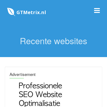
GTMetrix.nl
Recente websites
Advertisement